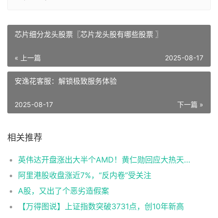
芯片细分龙头股票〖芯片龙头股有哪些股票 〗
« 上一篇
2025-08-17
安逸花客服：解锁极致服务体验
2025-08-17
下一篇 »
相关推荐
英伟达开盘涨出大半个AMD！黄仁勋回应大热天穿皮夹克
阿里港股收盘涨近7%，“反内卷”受关注
A股，又出了个恶劣造假案
【万得图说】上证指数突破3731点，创10年新高