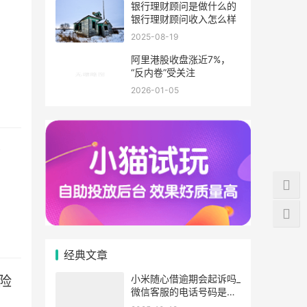
银行理财顾问是做什么的
银行理财顾问收入怎么样
2025-08-19
阿里港股收盘涨近7%，
“反内卷”受关注
2026-01-05
分
经典文章
小米随心借逾期会起诉吗_
险
微信客服的电话号码是多
少,天梭手表客服电话是多