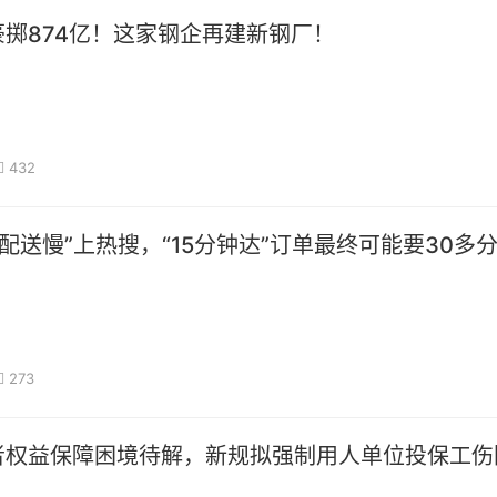
掷874亿！这家钢企再建新钢厂！
432
 配送慢”上热搜，“15分钟达”订单最终可能要30多
273
者权益保障困境待解，新规拟强制用人单位投保工伤