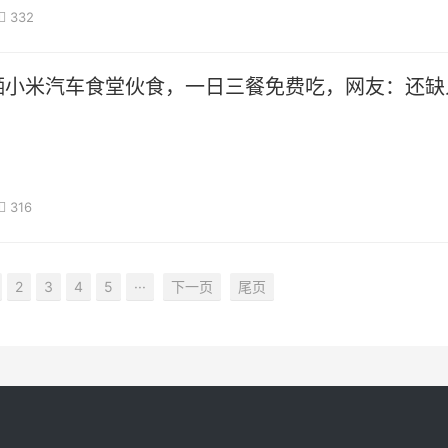
332
晒小米汽车食堂伙食，一日三餐免费吃，网友：还缺
316
2
3
4
5
···
下一页
尾页