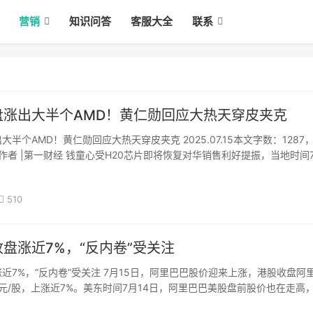
营销
知识问答
客服大全
联系
盘涨出大半个AMD！黄仁勋回应大热天穿皮夹克
半个AMD！黄仁勋回应大热天穿皮夹克 2025.07.15本文字数：1287
作者 |第一财经 钱童心受H20芯片即将恢复对华销售利好提振，当地时间
后，英伟达股价大涨超过3%，市值增加近2000亿美元，相当于大半个AM
510
盘涨近7%，“反内卷”受关注
近7%，“反内卷”受关注 7月15日，阿里巴巴股价迎来上涨，港股收盘阿
5港元/股，上涨近7%。美东时间7月14日，阿里巴巴美股盘前股价也在走高
。消息面上，英伟达创始人兼首席执行官黄仁勋表示，美国已批准H20芯片·