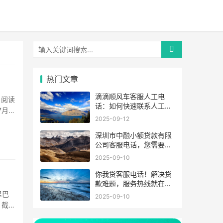
热门文章
滴滴顺风车客服人工电
，阅读
话：如何快速联系人工客
7月
服，解决您的出行难题
2025-09-12
D公
深圳市中融小额贷款有限
公司客服电话，您需要的
都在这里！
2025-09-10
你我贷客服电话！解决贷
款难题，服务热线就在这
里！”
里巴
2025-09-10
，截至
··