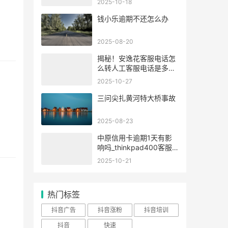
2025-10-18
少
钱小乐逾期不还怎么办
2025-08-20
揭秘！安逸花客服电话怎
么转人工客服电话是多少
位？
2025-10-27
三问尖扎黄河特大桥事故
2025-08-23
中原信用卡逾期1天有影
响吗_thinkpad400客服
电话,dnf客服电话
2025-10-21
热门标签
抖音广告
抖音涨粉
抖音培训
抖音
快速