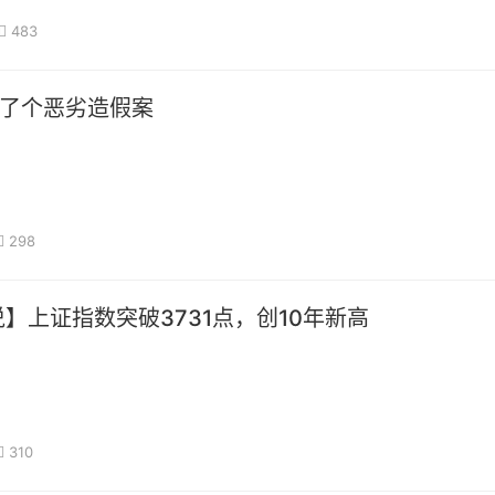
483
出了个恶劣造假案
298
】上证指数突破3731点，创10年新高
310