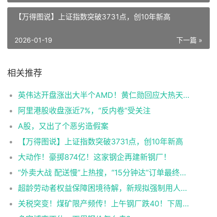
【万得图说】上证指数突破3731点，创10年新高
2026-01-19
下一篇 »
相关推荐
英伟达开盘涨出大半个AMD！黄仁勋回应大热天穿皮夹克
阿里港股收盘涨近7%，“反内卷”受关注
A股，又出了个恶劣造假案
【万得图说】上证指数突破3731点，创10年新高
大动作！豪掷874亿！这家钢企再建新钢厂！
“外卖大战 配送慢”上热搜，“15分钟达”订单最终可能要30多分钟？
超龄劳动者权益保障困境待解，新规拟强制用人单位投保工伤险
关税突变！煤矿限产频传！上午钢厂跌40！下周钢价要到3400？