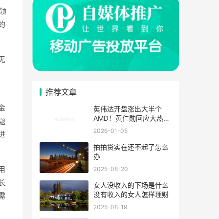
领
的
无
推荐文章
金
英伟达开盘涨出大半个
AMD！黄仁勋回应大热天
题
穿皮夹克
2026-01-05
进
拍拍贷实在还不起了怎么
办
2025-08-20
用
长
女人没收入的下场是什么
没有收入的女人怎样理财
需
2025-08-19