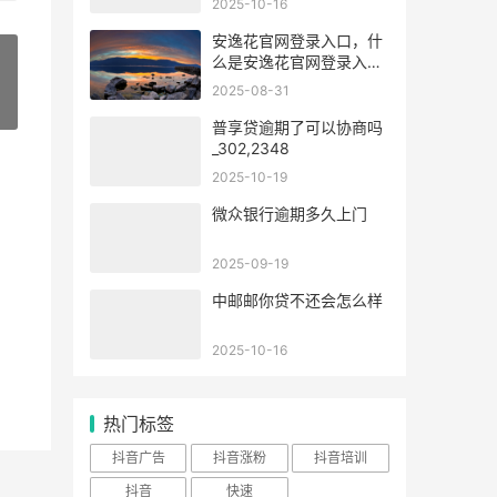
2025-10-16
安逸花官网登录入口，什
么是安逸花官网登录入
口？
2025-08-31
»
普享贷逾期了可以协商吗
_302,2348
2025-10-19
微众银行逾期多久上门
2025-09-19
中邮邮你贷不还会怎么样
2025-10-16
热门标签
抖音广告
抖音涨粉
抖音培训
抖音
快速