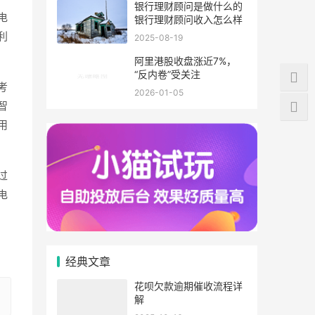
银行理财顾问是做什么的
电
银行理财顾问收入怎么样
利
2025-08-19
阿里港股收盘涨近7%，
“反内卷”受关注
考
2026-01-05
智
用
过
电
经典文章
花呗欠款逾期催收流程详
解