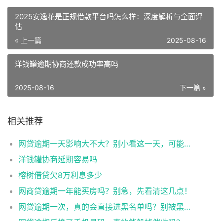
2025安逸花是正规借款平台吗怎么样：深度解析与全面评
估
« 上一篇
2025-08-16
洋钱罐逾期协商还款成功率高吗
2025-08-16
下一篇 »
相关推荐
网贷逾期一天影响大不大？别小看这一天，可能让你后悔一年！
洋钱罐协商延期容易吗
榕树借贷欠8万利息多少
网商贷逾期一年能买房吗？别急，先看清这几点！
网贷逾期一次，真的会直接进黑名单吗？别被黑名单吓坏了！